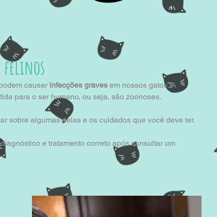
 felinos
 podem causar 
infecções graves
 em nossos gatos. A 
tida para o ser humano, ou seja, são zoonoses.
r sobre algumas delas e os cuidados que você deve ter.
diagnóstico e tratamento correto após consultar um 