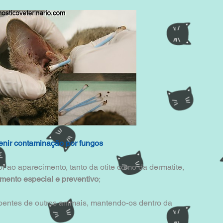
enir contaminação por fungos
r ao aparecimento, tanto da otite como da dermatite, 
ento especial e preventivo
;
doentes de outros animais, mantendo-os dentro da 