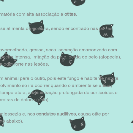
amatória com alta associação a 
otites
.
a, se alimenta de gordura, sendo encontrado nas partes 
 avermelhada, grossa, seca, secreção amarronzada com 
oceira intensa, irritação da pele, perda de pelo (alopecia), 
 odor forte nas lesões.
m animal para o outro, pois este fungo é habitante natural 
lvimento só irá ocorrer quando o ambiente se altera, 
emperatura, administração prolongada de corticoides e 
reiras de defesa (pele).
malessezia e, nos 
condutos auditivos
, causa otite por 
to abaixo).