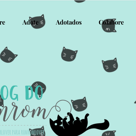
re
Adote
Adotados
Colabore