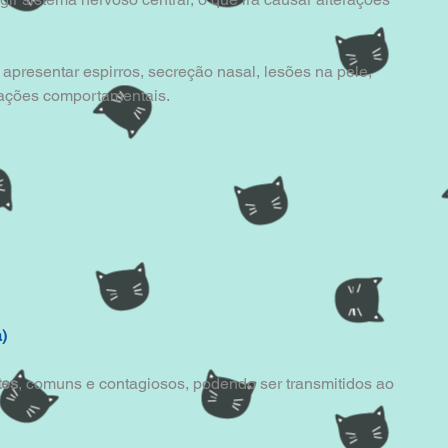
presentar espirros, secreção nasal, lesões na pele, 
rações comportamentais.
)
tes
, comuns e contagiosos, podendo ser transmitidos ao 