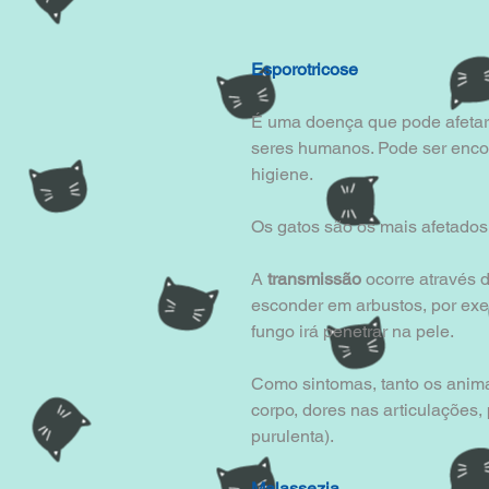
Esporotricose
É uma doença que pode afetar 
seres humanos. Pode ser enco
higiene.
Os gatos são os mais afetados
A
 transmissão
 ocorre através 
esconder em arbustos, por exem
fungo irá penetrar na pele.
Como sintomas, tanto os anim
corpo, dores nas articulações, 
purulenta).
Malassezia