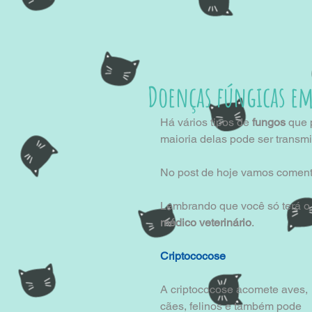
Doenças fúngicas em
Há vários tipos de
 fungos
 que
maioria delas pode ser transmi
No post de hoje vamos comenta
Lembrando que você só terá o 
médico veterinário
.
Criptococose
A criptococose acomete aves, 
cães, felinos e também pode 