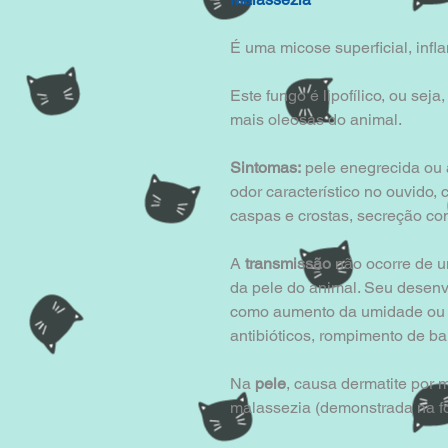
É uma micose superficial, infl
Este fungo é lipofílico, ou sej
mais oleosas do animal.
Sintomas:
 pele enegrecida ou
odor característico no ouvido, c
caspas e crostas, secreção com
A 
transmissão
 não ocorre de u
da pele do animal. Seu desenvo
como aumento da umidade ou t
antibióticos, rompimento de bar
Na 
pele
, causa dermatite por 
malassezia (demonstrada na fo