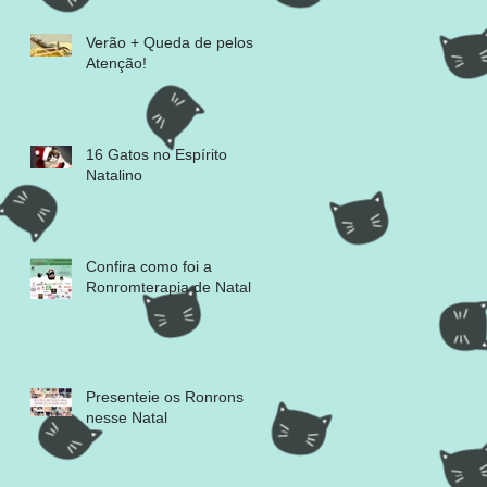
Verão + Queda de pelos =
Atenção!
16 Gatos no Espírito
Natalino
Confira como foi a
Ronromterapia de Natal
Presenteie os Ronrons
nesse Natal