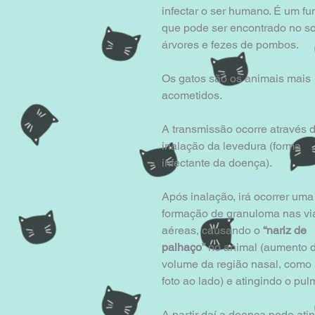
infectar o ser humano. É um fu
que pode ser encontrado no so
árvores e fezes de pombos.
Os gatos são os animais mais 
acometidos.
A transmissão ocorre através d
inalação da levedura (forma 
infectante da doença).
Após inalação, irá ocorrer uma
formação de granuloma nas vi
aéreas, causando o 
“nariz de 
palhaço”
 no animal (aumento 
volume da região nasal, como 
foto ao lado) e atingindo o pul
A partir daí a doença pode atin