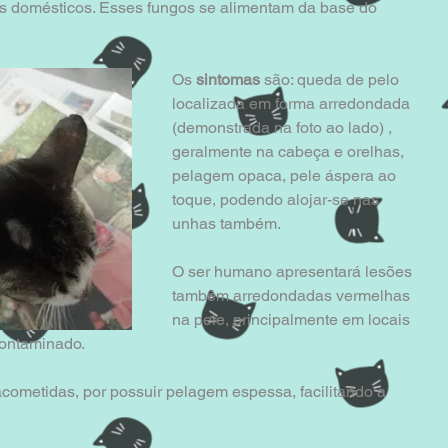
s domésticos. Esses fungos se alimentam da base do 
Os 
sintomas
 são: queda de pelo 
localizada em forma arredondada 
(demonstrada na foto ao lado) , 
geralmente na cabeça e orelhas, 
pelagem opaca, pele áspera ao 
toque, podendo alojar-se nas 
unhas também.
O ser humano apresentará lesões 
também arredondadas vermelhas 
na pele, principalmente em locais 
ontaminado.  
cometidas, por possuir pelagem espessa, facilitando a