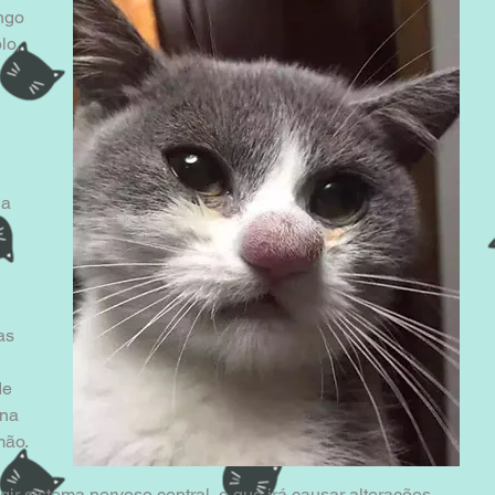
ngo 
lo, 
a 
 
as 
de 
na 
mão.
gir sistema nervoso central, o que irá causar alterações 