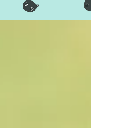
O principal objetivo de um gato fazer o barulhinho
de "fuu" é dar um alerta de ameaça, pois ele está
com medo e está tentando afastar o...