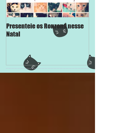
Presenteie os Ronrons nesse
Chega Mais
Natal